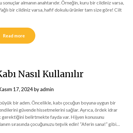
 sonuçlar almanın anahtarıdır. Örneğin, kuru bir cildiniz varsa,
ğlı bir cildiniz varsa, hafif dokulu ürünler tam size göre! Cilt
Read more
abı Nasıl Kullanılır
Kasım 17, 2024
by
admin
n büyük bir adım. Öncelikle, kabı çocuğun boyuna uygun bir
dilerini güvende hissetmelerini sağlar. Ayrıca, ördek idrar
k gerektiğini belirtmekte fayda var. Hijyen konusunu
llanım sırasında çocuğunuzu teşvik edin! “Aferin sana!” gibi…