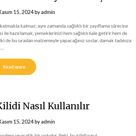
Kasım 15, 2024
by
admin
 katmakla kalmaz; aynı zamanda sağlıklı bir zayıflama sürecine
si ile hazırlamak, yemeklerinizi hem sağlıklı hale getirir hem de
belki de bu sıradan malzemeyle yapacağınız soslar, damak tadınıza
m…
Read more
Kilidi Nasıl Kullanılır
Kasım 15, 2024
by
admin
odern ve pratik bir yoludur. Peki, bu kilidi nasıl