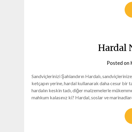
Hardal N
Posted on
Sandviçlerinizi Şahlandırın Hardalı, sandviçleriniz
ketçapın yerine, hardal kullanarak daha cesur bir ta
hardalın keskin tadı, diğer malzemelerle mükemmel
mahkum kalasınız ki? Hardal, soslar ve marinadlar