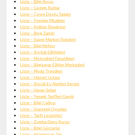
Liste – Bilgi Avcısı
Liste – Gezgin Ruhlar
Liste – Çevre Dostu Yaşam
Liste – Popüler Müzikler
Liste – Kelime Şövalyesi
Liste – Blog Zamiri
Liste – Süper Market Şubeleri
Liste – Bilgi Nefesi
Liste – Koçluk Eğitimleri
Liste – Motosiklet Fanatikleri
Liste – Bilgisayar Eğitim Merkezleri
Liste – Moda Trendleri
Liste – Hizmet Ustası
Liste – Küçük Ev Aletleri Servisi
Liste – Hayat Sırları
Liste – Yemek Tarifleri Geniş
Liste – Bilgi Çağrısı
Liste – Stareteji Oyunları
Liste – Tarih Lezzetleri
Liste – Zumba Dans Kursu
Liste – Bilgi Gösterisi
Liste – Alüminyum Tel