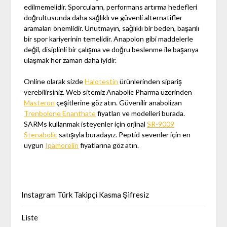
edilmemelidir. Sporcuların, performans artırma hedefleri
doğrultusunda daha sağlıklı ve güvenli alternatifler
aramaları önemlidir. Unutmayın, sağlıklı bir beden, başarılı
bir spor kariyerinin temelidir. Anapolon gibi maddelerle
değil, disiplinli bir çalışma ve doğru beslenme ile başarıya
ulaşmak her zaman daha iyidir.
Online olarak sizde
Halotestin
ürünlerinden sipariş
verebilirsiniz. Web sitemiz Anabolic Pharma üzerinden
Masteron
çeşitlerine göz atın. Güvenilir anabolizan
Trenbolone Enanthate
fiyatları ve modelleri burada.
SARMs kullanmak isteyenler için orjinal
SR-9009
Stenabolic
satışıyla buradayız. Peptid sevenler için en
uygun
Ipamorelin
fiyatlarına göz atın.
Instagram Türk Takipçi Kasma Şifresiz
Liste