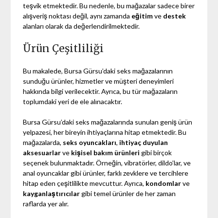
teşvik etmektedir. Bu nedenle, bu mağazalar sadece birer
alışveriş noktası değil, aynı zamanda
eğitim
ve
destek
alanları olarak da değerlendirilmektedir.
Ürün Çeşitliliği
Bu makalede, Bursa Gürsu’daki seks mağazalarının
sunduğu ürünler, hizmetler ve müşteri deneyimleri
hakkında bilgi verilecektir. Ayrıca, bu tür mağazaların
toplumdaki yeri de ele alınacaktır.
Bursa Gürsu’daki seks mağazalarında sunulan geniş ürün
yelpazesi, her bireyin ihtiyaçlarına hitap etmektedir. Bu
mağazalarda,
seks oyuncakları
,
ihtiyaç duyulan
aksesuarlar
ve
kişisel bakım ürünleri
gibi birçok
seçenek bulunmaktadır. Örneğin, vibratörler, dildo’lar, ve
anal oyuncaklar gibi ürünler, farklı zevklere ve tercihlere
hitap eden çeşitlilikte mevcuttur. Ayrıca,
kondomlar
ve
kayganlaştırıcılar
gibi temel ürünler de her zaman
raflarda yer alır.