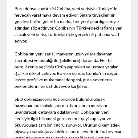
Puro dünyasının incisi Cohiba, yeni serisiyle Türkiye'de
heyecan yaratmaya devam ediyor. Sigara tiryakilerinin
gözdesi haline gelen bu marka, her yeni çıkardığı seriyle
adından söz ettiriyor. Cohiba'nın Türkiye'deki raflarda yer
alacak yeni serisi, tutkunları için gerçek bir patlama vaat
ediyor.
Cohiba'nın yeni serisi, markanın uzun yıllara dayanan
tecrübesi ve ustalığı ile şekillenmiş durumda. Her bir
puro, özenle seçilmiş tütün yaprakları ve ustaca yapılan
işçilikle dikkat çekiyor. Bu yeni seride, Cohiba'nın özgün
lezzet profili ve mükemmel dengesi, puro severlerin
beklentilerini en üst düzeyde karşılıyor.
SEO optimizasyonu göz önünde bulundurularak
hazırlanan bu makale, puro tutkunlarının merakını
uyandıracak detaylara odaklanıyor. Cohiba'nın yeni
serisiyle ilgili bilinmesi gereken her şeyi kapsıyor ve
okuyuculara tam bir içgörü sunuyor. Ürünün ülkemizdeki
piyasaya sunuluşuyla birlikte, puro severlerin bu heyecan
verici gelişmeye nasıl tepki vereceği merak konusu.