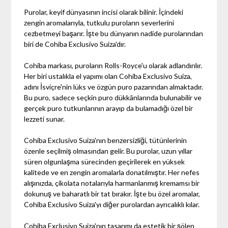
Purolar, keyif dünyasının incisi olarak bilinir. İçindeki
zengin aromalarıyla, tutkulu puroların severlerini
cezbetmeyi başarır. İşte bu dünyanın nadide purolarından
biri de Cohiba Exclusivo Suiza'dır.
Cohiba markası, puroların Rolls-Royce'u olarak adlandırılır.
Her biri ustalıkla el yapımı olan Cohiba Exclusivo Suiza,
adını İsviçre'nin lüks ve özgün puro pazarından almaktadır.
Bu puro, sadece seçkin puro dükkânlarında bulunabilir ve
gerçek puro tutkunlarının arayıp da bulamadığı özel bir
lezzeti sunar.
Cohiba Exclusivo Suiza'nın benzersizliği, tütünlerinin
özenle seçilmiş olmasından gelir. Bu purolar, uzun yıllar
süren olgunlaşma sürecinden geçirilerek en yüksek
kalitede ve en zengin aromalarla donatılmıştır. Her nefes
alışınızda, çikolata notalarıyla harmanlanmış kremamsı bir
dokunuş ve baharatlı bir tat bırakır. İşte bu özel aromalar,
Cohiba Exclusivo Suiza'yı diğer purolardan ayrıcalıklı kılar.
Cohiba Exclusivo Suiza'nın tasarımı da estetik bir şölen