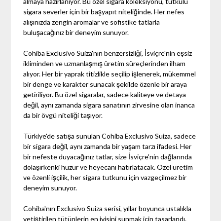
almaya hazırlanıyor. Bu özel sigara koleksiyonu, tutkulu
sigara severler için bir başyapıt niteliğinde. Her nefes
alışınızda zengin aromalar ve sofistike tatlarla
buluşacağınız bir deneyim sunuyor.
Cohiba Exclusivo Suiza'nın benzersizliği, İsviçre'nin eşsiz
ikliminden ve uzmanlaşmış üretim süreçlerinden ilham
alıyor. Her bir yaprak titizlikle seçilip işlenerek, mükemmel
bir denge ve karakter sunacak şekilde özenle bir araya
getiriliyor. Bu özel sigaralar, sadece kaliteye ve detaya
değil, aynı zamanda sigara sanatının zirvesine olan inanca
da bir övgü niteliği taşıyor.
Türkiye'de satışa sunulan Cohiba Exclusivo Suiza, sadece
bir sigara değil, aynı zamanda bir yaşam tarzı ifadesi. Her
bir nefeste duyacağınız tatlar, size İsviçre'nin dağlarında
dolaşırkenki huzur ve heyecanı hatırlatacak. Özel üretim
ve özenli işçilik, her sigara tutkunu için vazgeçilmez bir
deneyim sunuyor.
Cohiba'nın Exclusivo Suiza serisi, yıllar boyunca ustalıkla
yetiştirilen tütünlerin en iyisini sunmak için tasarlandı.