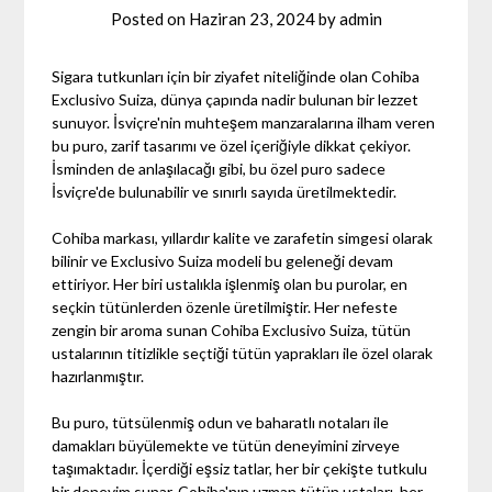
Posted on
Haziran 23, 2024
by
admin
Sigara tutkunları için bir ziyafet niteliğinde olan Cohiba
Exclusivo Suiza, dünya çapında nadir bulunan bir lezzet
sunuyor. İsviçre'nin muhteşem manzaralarına ilham veren
bu puro, zarif tasarımı ve özel içeriğiyle dikkat çekiyor.
İsminden de anlaşılacağı gibi, bu özel puro sadece
İsviçre'de bulunabilir ve sınırlı sayıda üretilmektedir.
Cohiba markası, yıllardır kalite ve zarafetin simgesi olarak
bilinir ve Exclusivo Suiza modeli bu geleneği devam
ettiriyor. Her biri ustalıkla işlenmiş olan bu purolar, en
seçkin tütünlerden özenle üretilmiştir. Her nefeste
zengin bir aroma sunan Cohiba Exclusivo Suiza, tütün
ustalarının titizlikle seçtiği tütün yaprakları ile özel olarak
hazırlanmıştır.
Bu puro, tütsülenmiş odun ve baharatlı notaları ile
damakları büyülemekte ve tütün deneyimini zirveye
taşımaktadır. İçerdiği eşsiz tatlar, her bir çekişte tutkulu
bir deneyim sunar. Cohiba'nın uzman tütün ustaları, her