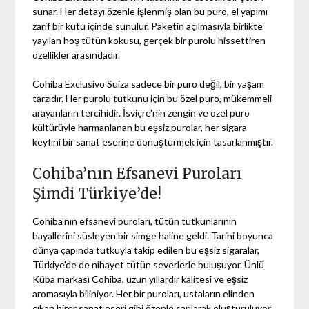
sunar. Her detayı özenle işlenmiş olan bu puro, el yapımı
zarif bir kutu içinde sunulur. Paketin açılmasıyla birlikte
yayılan hoş tütün kokusu, gerçek bir purolu hissettiren
özellikler arasındadır.
Cohiba Exclusivo Suiza sadece bir puro değil, bir yaşam
tarzıdır. Her purolu tutkunu için bu özel puro, mükemmeli
arayanların tercihidir. İsviçre'nin zengin ve özel puro
kültürüyle harmanlanan bu eşsiz purolar, her sigara
keyfini bir sanat eserine dönüştürmek için tasarlanmıştır.
Cohiba’nın Efsanevi Puroları
Şimdi Türkiye’de!
Cohiba'nın efsanevi puroları, tütün tutkunlarının
hayallerini süsleyen bir simge haline geldi. Tarihi boyunca
dünya çapında tutkuyla takip edilen bu eşsiz sigaralar,
Türkiye'de de nihayet tütün severlerle buluşuyor. Ünlü
Küba markası Cohiba, uzun yıllardır kalitesi ve eşsiz
aromasıyla biliniyor. Her bir puroları, ustaların elinden
çıkan birer sanat eseri gibi özenle sarılarak oluşturuluyor.