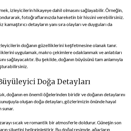
ek, izleyicilerin hikayeye dahil olmasını sağlayabilir. Örneğin,
ndurarak, fotoğraflarınızda hareketin bir hissini verebilirsiniz.
 kamaştırıcı detayların yanı sıra olayları ve duyguları da
leyicilerin doğanın güzelliklerini keşfetmesine olanak tanır.
iklerini uygulamak, makro çekimlere odaklanmak ve anlatıları
asını sağlayacaktır. Bu şekilde, doğanın büyüsünü tam anlamıyla
turabilirsiniz.
Büyüleyici Doğa Detayları
şık, doğanın en önemli öğelerinden biridir ve doğanın detaylarını
okunuşuyla oluşan doğa detayları, gözlerimizin önünde hayal
 sunar.
anzarayı sıcak ve romantik bir atmosferle doldurur. Güneşin son
rın siluetini belirginleştirir. Bu doğal resimde, ağaçların