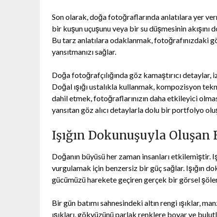
Son olarak, doğa fotoğraflarında anlatılara yer verm
bir kuşun uçuşunu veya bir su düşmesinin akışını do
Bu tarz anlatılara odaklanmak, fotoğrafınızdaki göz
yansıtmanızı sağlar.
Doğa fotoğrafçılığında göz kamaştırıcı detaylar, iz
Doğal ışığı ustalıkla kullanmak, kompozisyon tekn
dahil etmek, fotoğraflarınızın daha etkileyici olm
yansıtan göz alıcı detaylarla dolu bir portfolyo oluş
Işığın Dokunuşuyla Oluşan 
Doğanın büyüsü her zaman insanları etkilemiştir. I
vurgulamak için benzersiz bir güç sağlar. Işığın d
gücümüzü harekete geçiren gerçek bir görsel şölen
Bir gün batımı sahnesindeki altın rengi ışıklar, m
ışıkları, gökyüzünü parlak renklere boyar ve bulutla