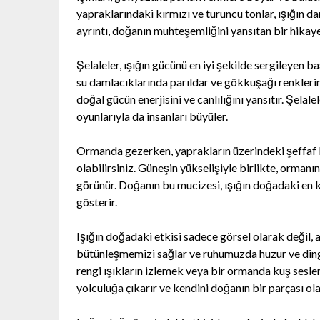
yapraklarındaki kırmızı ve turuncu tonlar, ışığın d
ayrıntı, doğanın muhteşemliğini yansıtan bir hikaye 
Şelaleler, ışığın gücünü en iyi şekilde sergileyen b
su damlacıklarında parıldar ve gökkuşağı renklerin
doğal gücün enerjisini ve canlılığını yansıtır. Şelal
oyunlarıyla da insanları büyüler.
Ormanda gezerken, yaprakların üzerindeki şeffaf bi
olabilirsiniz. Güneşin yükselişiyle birlikte, ormanı
görünür. Doğanın bu mucizesi, ışığın doğadaki en k
gösterir.
Işığın doğadaki etkisi sadece görsel olarak değil, 
bütünleşmemizi sağlar ve ruhumuzda huzur ve dingin
rengi ışıkların izlemek veya bir ormanda kuş sesler
yolculuğa çıkarır ve kendini doğanın bir parçası ol