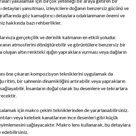
raları yakalamak için birçok yeteneği bir araya getiren bir
ı detayları yansıtması, izleyicilere doğanın benzersiz gücünü ve
oğraflarında göz kamaştırıcı detaylara odaklanmanın önemi ve
niz hakkında bazı rehberlikler.
larınıza gerçekçilik ve derinlik katmanın en etkili yoludur.
aranın atmosferini dönüştürebilir ve görüntülere benzersiz bir
a oluşan altın renkteki ışığın yapraklara vurması veya dağların
arını öne çıkaran kompozisyon tekniklerini uygulamak da
 ritim, bir sahnenin dinamikliğini artırabilir veya yaprakların
ağlayabilir. İnsanların doğal olarak bu desenlere ve tekrarlara
recektir.
alamak için makro çekim tekniklerinden de yararlanabilirsiniz.
ıntıları veya kelebek kanatlarının ince desenleri gibi küçük
eyimlemesini sağlayacaktır. Makro lens kullanarak, bu detaylara
 edebilirsiniz.