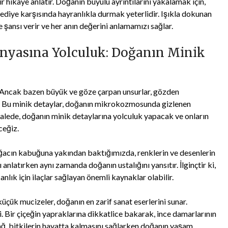
ir hikaye anlatır. Doğanın büyülü ayrıntılarını yakalamak için,
diye karşısında hayranlıkla durmak yeterlidir. Işıkla dokunan
 şansı verir ve her anın değerini anlamamızı sağlar.
yasına Yolculuk: Doğanın Minik
r. Ancak bazen büyük ve göze çarpan unsurlar, gözden
r. Bu minik detaylar, doğanın mikrokozmosunda gizlenen
akalede, doğanın minik detaylarına yolculuk yapacak ve onların
ceğiz.
 ağacın kabuğuna yakından baktığımızda, renklerin ve desenlerin
 anlatırken aynı zamanda doğanın ustalığını yansıtır. İlginçtir ki,
nlık için ilaçlar sağlayan önemli kaynaklar olabilir.
küçük mucizeler, doğanın en zarif sanat eserlerini sunar.
. Bir çiçeğin yapraklarına dikkatlice bakarak, ince damarlarının
ağ, bitkilerin hayatta kalmasını sağlarken doğanın yaşam