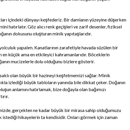
arı içindeki dünyayı keşfederiz. Bir damlanın yüzeyine düşerken
ni hatırlatır. Göz alıcı renk geçişleri ve zarif desenler, fiziksel
doğanın dokusunu oluşturan minik yapıtaşlarıdır.
olculuk yapalım. Kanatlarının zarafetiyle havada süzülen bir
ın en küçük ama en etkileyici kahramanlarıdır. Böceklerin
ğanın mucizelerle dolu olduğunu bizlere gösterir.
aklı olan büyük bir hazineyi keşfetmemizi sağlar. Minik
lıkla izlediği büyük tabloların yanında bile dikkat çeker. Doğanın
oluşun anlamını hatırlamak, bize doğayla olan bağımızı
ırır.
nizde, gerçekten ne kadar büyük bir mirasa sahip olduğumuzu
 istediği hikayelerin ta kendisidir. Onları görmek için zaman