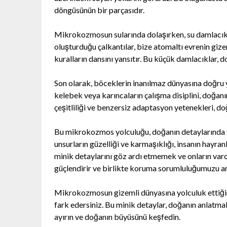
döngüsünün bir parçasıdır.
Mikrokozmosun sularında dolaşırken, su damlacıkl
oluşturduğu çalkantılar, bize atomaltı evrenin gizemi
kuralların dansını yansıtır. Bu küçük damlacıklar, 
Son olarak, böceklerin inanılmaz dünyasına doğru y
kelebek veya karıncaların çalışma disiplini, doğan
çeşitliliği ve benzersiz adaptasyon yetenekleri, do
Bu mikrokozmos yolculuğu, doğanın detaylarında s
unsurların güzelliği ve karmaşıklığı, insanın hayran
minik detaylarını göz ardı etmemek ve onların var
güçlendirir ve birlikte koruma sorumluluğumuzu art
Mikrokozmosun gizemli dünyasına yolculuk ettiği
fark edersiniz. Bu minik detaylar, doğanın anlatmak
ayırın ve doğanın büyüsünü keşfedin.