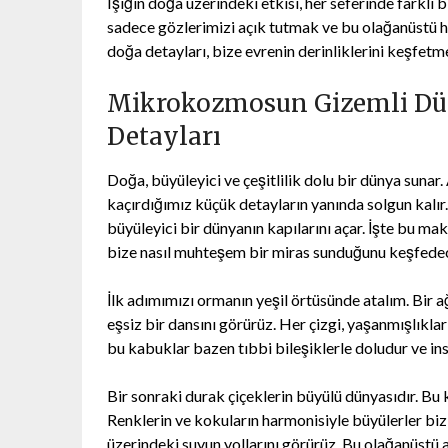
Işığın doğa üzerindeki etkisi, her seferinde farklı b
sadece gözlerimizi açık tutmak ve bu olağanüstü he
doğa detayları, bize evrenin derinliklerini keşfetme
Mikrokozmosun Gizemli Dün
Detayları
Doğa, büyüleyici ve çeşitlilik dolu bir dünya suna
kaçırdığımız küçük detayların yanında solgun kalı
büyüleyici bir dünyanın kapılarını açar. İşte bu m
bize nasıl muhteşem bir miras sunduğunu keşfede
İlk adımımızı ormanın yeşil örtüsünde atalım. Bir
eşsiz bir dansını görürüz. Her çizgi, yaşanmışlıkları
bu kabuklar bazen tıbbi bileşiklerle doludur ve insa
Bir sonraki durak çiçeklerin büyülü dünyasıdır. Bu 
Renklerin ve kokuların harmonisiyle büyülerler bizi
üzerindeki suyun yollarını görürüz. Bu olağanüstü 