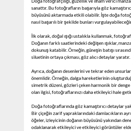
Doğa fotoğrafçılığı, güzellik ve ilham verici manza
sanattır. Bu fotoğrafların başarıyla göz kamaştırıc
büyüsünü aktarmada etkili olabilir. İşte doğa fot
nasıl başarılı bir şekilde bunları vurgulayabileceği
İlk olarak, doğal ışığı ustalıkla kullanmak, fotoğraf
Doğanın farklı saatlerindeki değişen ışıklar, manz
dokunuş katabilir. Örneğin, güneşin batışı sırasınd
siluetinin ortaya çıkması, göz alıcı detaylar yaratır.
Ayrıca, doğanın desenlerini ve tekrar eden unsurl
önemlidir. Örneğin, dalga hareketlerinin oluşturduğu
simetrik düzeni, gözleri çeken harmonik bir denge s
olan ilgisi, fotoğraflarınızı daha etkileyici hale geti
Doğa fotoğraflarında göz kamaştırıcı detaylar yak
Bir çiçeğin zarif yapraklarındaki damlacıkların ayr
öğeler, izleyicinin doğanın büyüsünü yakından den
odaklanarak etkileyici ve etkileyici görüntüler elde