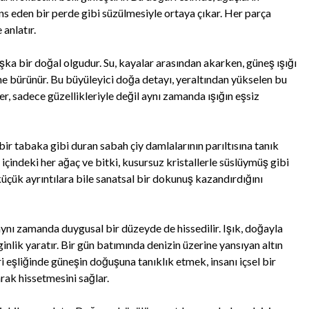
ans eden bir perde gibi süzülmesiyle ortaya çıkar. Her parça
anlatır.
aşka bir doğal olgudur. Su, kayalar arasından akarken, güneş ışığı
e bürünür. Bu büyüleyici doğa detayı, yeraltından yükselen bu
eler, sadece güzellikleriyle değil aynı zamanda ışığın eşsiz
r tabaka gibi duran sabah çiy damlalarının parıltısına tanık
n içindeki her ağaç ve bitki, kusursuz kristallerle süslüymüş gibi
üçük ayrıntılara bile sanatsal bir dokunuş kazandırdığını
aynı zamanda duygusal bir düzeyde de hissedilir. Işık, doğayla
lik yaratır. Bir gün batımında denizin üzerine yansıyan altın
i eşliğinde güneşin doğuşuna tanıklık etmek, insanı içsel bir
arak hissetmesini sağlar.