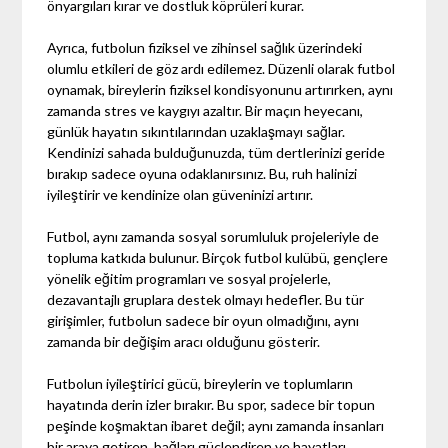
önyargıları kırar ve dostluk köprüleri kurar.
Ayrıca, futbolun fiziksel ve zihinsel sağlık üzerindeki
olumlu etkileri de göz ardı edilemez. Düzenli olarak futbol
oynamak, bireylerin fiziksel kondisyonunu artırırken, aynı
zamanda stres ve kaygıyı azaltır. Bir maçın heyecanı,
günlük hayatın sıkıntılarından uzaklaşmayı sağlar.
Kendinizi sahada bulduğunuzda, tüm dertlerinizi geride
bırakıp sadece oyuna odaklanırsınız. Bu, ruh halinizi
iyileştirir ve kendinize olan güveninizi artırır.
Futbol, aynı zamanda sosyal sorumluluk projeleriyle de
topluma katkıda bulunur. Birçok futbol kulübü, gençlere
yönelik eğitim programları ve sosyal projelerle,
dezavantajlı gruplara destek olmayı hedefler. Bu tür
girişimler, futbolun sadece bir oyun olmadığını, aynı
zamanda bir değişim aracı olduğunu gösterir.
Futbolun iyileştirici gücü, bireylerin ve toplumların
hayatında derin izler bırakır. Bu spor, sadece bir topun
peşinde koşmaktan ibaret değil; aynı zamanda insanları
bir araya getiren, bağları güçlendiren ve hayatları