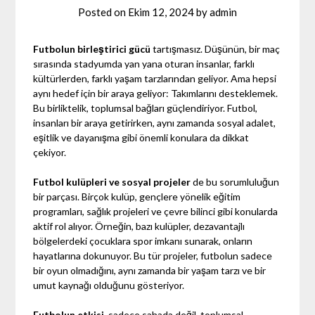
Posted on
Ekim 12, 2024
by
admin
Futbolun birleştirici gücü
tartışmasız. Düşünün, bir maç
sırasında stadyumda yan yana oturan insanlar, farklı
kültürlerden, farklı yaşam tarzlarından geliyor. Ama hepsi
aynı hedef için bir araya geliyor: Takımlarını desteklemek.
Bu birliktelik, toplumsal bağları güçlendiriyor. Futbol,
insanları bir araya getirirken, aynı zamanda sosyal adalet,
eşitlik ve dayanışma gibi önemli konulara da dikkat
çekiyor.
Futbol kulüpleri ve sosyal projeler
de bu sorumluluğun
bir parçası. Birçok kulüp, gençlere yönelik eğitim
programları, sağlık projeleri ve çevre bilinci gibi konularda
aktif rol alıyor. Örneğin, bazı kulüpler, dezavantajlı
bölgelerdeki çocuklara spor imkanı sunarak, onların
hayatlarına dokunuyor. Bu tür projeler, futbolun sadece
bir oyun olmadığını, aynı zamanda bir yaşam tarzı ve bir
umut kaynağı olduğunu gösteriyor.
Futbolun etkisi
, sadece sahada değil, toplumsal