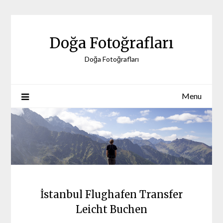
Skip
to
content
Doğa Fotoğrafları
Doğa Fotoğrafları
Menu
İstanbul Flughafen Transfer
Leicht Buchen