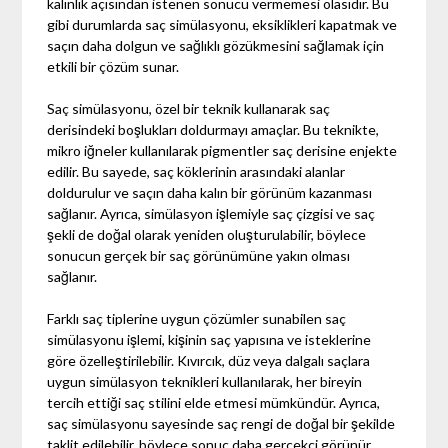
kalınlık açısından istenen sonucu vermemesi olasıdır. Bu
gibi durumlarda saç simülasyonu, eksiklikleri kapatmak ve
saçın daha dolgun ve sağlıklı gözükmesini sağlamak için
etkili bir çözüm sunar.
Saç simülasyonu, özel bir teknik kullanarak saç
derisindeki boşlukları doldurmayı amaçlar. Bu teknikte,
mikro iğneler kullanılarak pigmentler saç derisine enjekte
edilir. Bu sayede, saç köklerinin arasındaki alanlar
doldurulur ve saçın daha kalın bir görünüm kazanması
sağlanır. Ayrıca, simülasyon işlemiyle saç çizgisi ve saç
şekli de doğal olarak yeniden oluşturulabilir, böylece
sonucun gerçek bir saç görünümüne yakın olması
sağlanır.
Farklı saç tiplerine uygun çözümler sunabilen saç
simülasyonu işlemi, kişinin saç yapısına ve isteklerine
göre özelleştirilebilir. Kıvırcık, düz veya dalgalı saçlara
uygun simülasyon teknikleri kullanılarak, her bireyin
tercih ettiği saç stilini elde etmesi mümkündür. Ayrıca,
saç simülasyonu sayesinde saç rengi de doğal bir şekilde
taklit edilebilir, böylece sonuç daha gerçekçi görünür.