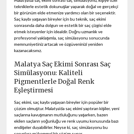
Malatya’da saç ekimi sonrası saç simülasyonu, kişiye özel
tekniklerle estetik dokunuşlar yaparak doğal ve gerçekçi
bir görünüm elde etmenize yardımcı olan bir seçenektir.
Saç kaybı yaşayan bireyler için bu teknik, saç ekimi
sonrasında daha dolgun ve estetik bir saç çizgisi elde
etmek isteyenler için idealdir. Doğru uzmanlık ve
profesyonel yaklaşımla, saç simülasyonu sonucunda
memnuniyetiniz artacak ve özgüveninizi yeniden
kazanacaksınız.
Malatya Saç Ekimi Sonrası Saç
Simülasyonu: Kaliteli
Pigmentlerle Doğal Renk
Eşleştirmesi
Saç ekimi, saç kaybı yaşayan bireyler için popüler bir
çözüm olmuştur. Malatya’da saç ekimi yaptıran kişiler, yeni
saçlarına kavuşmanın mutluluğunu yaşarken, bazen
ekilen saçların yoğunluğu ve renk uyumu konusunda bazı
endişeler duyabilirler. Neyse ki, saç simülasyonu bu
sorunlara mükemmel bir çözüm sunar.