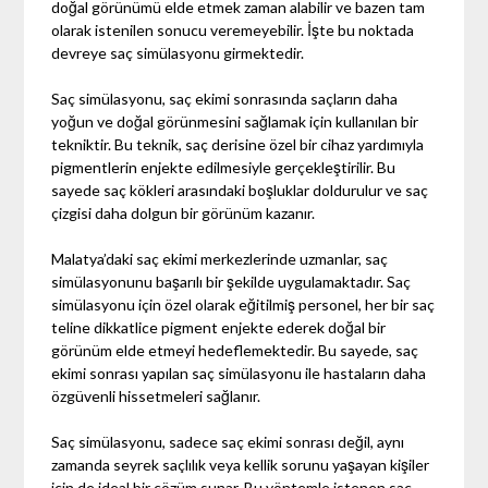
doğal görünümü elde etmek zaman alabilir ve bazen tam
olarak istenilen sonucu veremeyebilir. İşte bu noktada
devreye saç simülasyonu girmektedir.
Saç simülasyonu, saç ekimi sonrasında saçların daha
yoğun ve doğal görünmesini sağlamak için kullanılan bir
tekniktir. Bu teknik, saç derisine özel bir cihaz yardımıyla
pigmentlerin enjekte edilmesiyle gerçekleştirilir. Bu
sayede saç kökleri arasındaki boşluklar doldurulur ve saç
çizgisi daha dolgun bir görünüm kazanır.
Malatya’daki saç ekimi merkezlerinde uzmanlar, saç
simülasyonunu başarılı bir şekilde uygulamaktadır. Saç
simülasyonu için özel olarak eğitilmiş personel, her bir saç
teline dikkatlice pigment enjekte ederek doğal bir
görünüm elde etmeyi hedeflemektedir. Bu sayede, saç
ekimi sonrası yapılan saç simülasyonu ile hastaların daha
özgüvenli hissetmeleri sağlanır.
Saç simülasyonu, sadece saç ekimi sonrası değil, aynı
zamanda seyrek saçlılık veya kellik sorunu yaşayan kişiler
için de ideal bir çözüm sunar. Bu yöntemle istenen saç