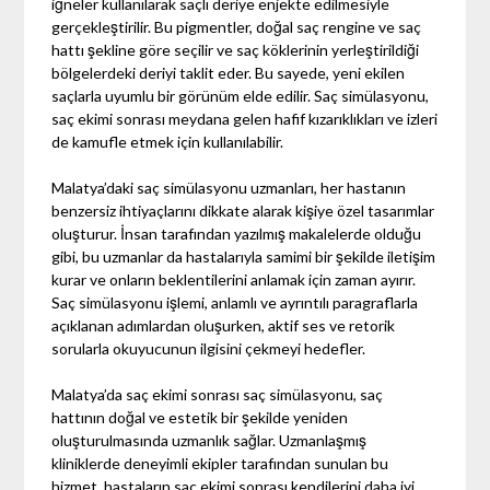
iğneler kullanılarak saçlı deriye enjekte edilmesiyle
gerçekleştirilir. Bu pigmentler, doğal saç rengine ve saç
hattı şekline göre seçilir ve saç köklerinin yerleştirildiği
bölgelerdeki deriyi taklit eder. Bu sayede, yeni ekilen
saçlarla uyumlu bir görünüm elde edilir. Saç simülasyonu,
saç ekimi sonrası meydana gelen hafif kızarıklıkları ve izleri
de kamufle etmek için kullanılabilir.
Malatya’daki saç simülasyonu uzmanları, her hastanın
benzersiz ihtiyaçlarını dikkate alarak kişiye özel tasarımlar
oluşturur. İnsan tarafından yazılmış makalelerde olduğu
gibi, bu uzmanlar da hastalarıyla samimi bir şekilde iletişim
kurar ve onların beklentilerini anlamak için zaman ayırır.
Saç simülasyonu işlemi, anlamlı ve ayrıntılı paragraflarla
açıklanan adımlardan oluşurken, aktif ses ve retorik
sorularla okuyucunun ilgisini çekmeyi hedefler.
Malatya’da saç ekimi sonrası saç simülasyonu, saç
hattının doğal ve estetik bir şekilde yeniden
oluşturulmasında uzmanlık sağlar. Uzmanlaşmış
kliniklerde deneyimli ekipler tarafından sunulan bu
hizmet, hastaların saç ekimi sonrası kendilerini daha iyi