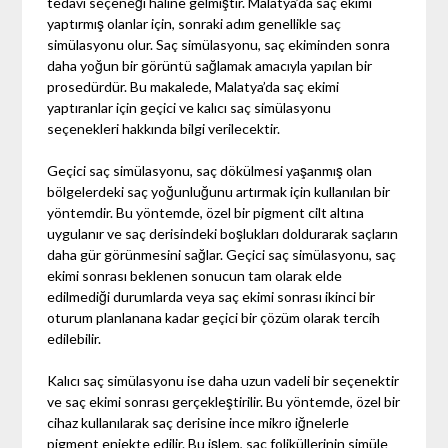
tedavi seçeneği haline gelmiştir. Malatya’da saç ekimi
yaptırmış olanlar için, sonraki adım genellikle saç
simülasyonu olur. Saç simülasyonu, saç ekiminden sonra
daha yoğun bir görüntü sağlamak amacıyla yapılan bir
prosedürdür. Bu makalede, Malatya’da saç ekimi
yaptıranlar için geçici ve kalıcı saç simülasyonu
seçenekleri hakkında bilgi verilecektir.
Geçici saç simülasyonu, saç dökülmesi yaşanmış olan
bölgelerdeki saç yoğunluğunu artırmak için kullanılan bir
yöntemdir. Bu yöntemde, özel bir pigment cilt altına
uygulanır ve saç derisindeki boşlukları doldurarak saçların
daha gür görünmesini sağlar. Geçici saç simülasyonu, saç
ekimi sonrası beklenen sonucun tam olarak elde
edilmediği durumlarda veya saç ekimi sonrası ikinci bir
oturum planlanana kadar geçici bir çözüm olarak tercih
edilebilir.
Kalıcı saç simülasyonu ise daha uzun vadeli bir seçenektir
ve saç ekimi sonrası gerçekleştirilir. Bu yöntemde, özel bir
cihaz kullanılarak saç derisine ince mikro iğnelerle
pigment enjekte edilir. Bu işlem, saç foliküllerinin simüle