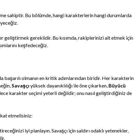
eme sahiptir. Bu bölümde, hangi karakterlerin hangi durumlarda
eyeceğiz.
er geliştirmek gereklidir. Bu kısımda, rakiplerinizi alt etmek için
aşımlarını keşfedeceğiz.
 başarılı olmanın en kritik adımlarından biridir. Her karakterin
neğin,
Savaşçı
yüksek dayanıklılığı ile öne çıkarken,
Büyücü
dece karakter seçimi yeterli değildir; onu nasıl geliştirdiğiniz de
kat etmelisiniz:
receğinizi iyi planlayın. Savaşçı için saldırı odaklı yetenekler,
ir.