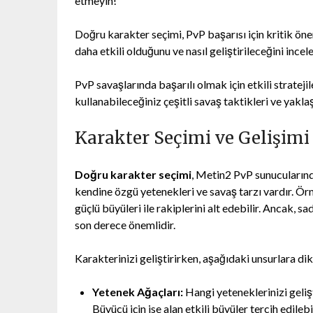
etmeyin!
Doğru karakter seçimi, PvP başarısı için kritik ön
daha etkili olduğunu ve nasıl geliştirileceğini incel
PvP savaşlarında başarılı olmak için etkili stratejil
kullanabileceğiniz çeşitli savaş taktikleri ve yakl
Karakter Seçimi ve Gelişimi
Doğru karakter seçimi
, Metin2 PvP sunucularında
kendine özgü yetenekleri ve savaş tarzı vardır. Ör
güçlü büyüleri ile rakiplerini alt edebilir. Ancak, sa
son derece önemlidir.
Karakterinizi geliştirirken, aşağıdaki unsurlara dik
Yetenek Ağaçları:
Hangi yeteneklerinizi gelişti
Büyücü için ise alan etkili büyüler tercih edilebil