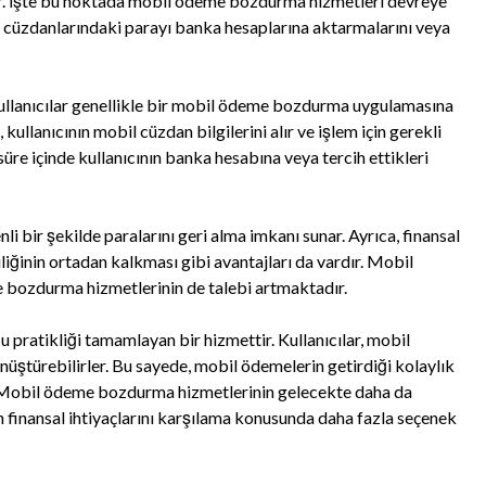
ler. İşte bu noktada mobil ödeme bozdurma hizmetleri devreye
 cüzdanlarındaki parayı banka hesaplarına aktarmalarını veya
llanıcılar genellikle bir mobil ödeme bozdurma uygulamasına
kullanıcının mobil cüzdan bilgilerini alır ve işlem için gerekli
süre içinde kullanıcının banka hesabına veya tercih ettikleri
i bir şekilde paralarını geri alma imkanı sunar. Ayrıca, finansal
iliğinin ortadan kalkması gibi avantajları da vardır. Mobil
 bozdurma hizmetlerinin de talebi artmaktadır.
ratikliği tamamlayan bir hizmettir. Kullanıcılar, mobil
üştürebilirler. Bu sayede, mobil ödemelerin getirdiği kolaylık
er. Mobil ödeme bozdurma hizmetlerinin gelecekte daha da
 finansal ihtiyaçlarını karşılama konusunda daha fazla seçenek