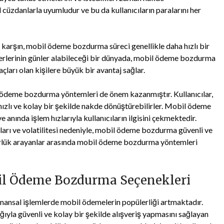
 cüzdanlarla uyumludur ve bu da kullanıcıların paralarını her
 karşın, mobil ödeme bozdurma süreci genellikle daha hızlı bir
ferlerinin günler alabileceği bir dünyada, mobil ödeme bozdurma
açları olan kişilere büyük bir avantaj sağlar.
il ödeme bozdurma yöntemleri de önem kazanmıştır. Kullanıcılar,
 hızlı ve kolay bir şekilde nakde dönüştürebilirler. Mobil ödeme
 anında işlem hızlarıyla kullanıcıların ilgisini çekmektedir.
aları ve volatilitesi nedeniyle, mobil ödeme bozdurma güvenli ve
gürlük arayanlar arasında mobil ödeme bozdurma yöntemleri
bil Ödeme Bozdurma Seçenekleri
finansal işlemlerde mobil ödemelerin popülerliği artmaktadır.
lığıyla güvenli ve kolay bir şekilde alışveriş yapmasını sağlayan