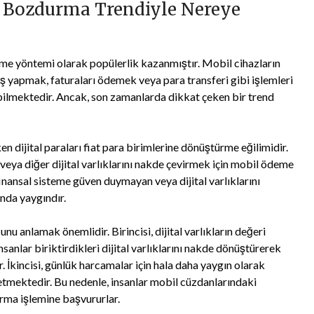
: Bozdurma Trendiyle Nereye
deme yöntemi olarak popülerlik kazanmıştır. Mobil cihazların
riş yapmak, faturaları ödemek veya para transferi gibi işlemleri
ebilmektedir. Ancak, son zamanlarda dikkat çeken bir trend
n dijital paraları fiat para birimlerine dönüştürme eğilimidir.
 veya diğer dijital varlıklarını nakde çevirmek için mobil ödeme
finansal sisteme güven duymayan veya dijital varlıklarını
ında yaygındır.
 anlamak önemlidir. Birincisi, dijital varlıkların değeri
nsanlar biriktirdikleri dijital varlıklarını nakde dönüştürerek
 İkincisi, günlük harcamalar için hala daha yaygın olarak
 etmektedir. Bu nedenle, insanlar mobil cüzdanlarındaki
urma işlemine başvururlar.