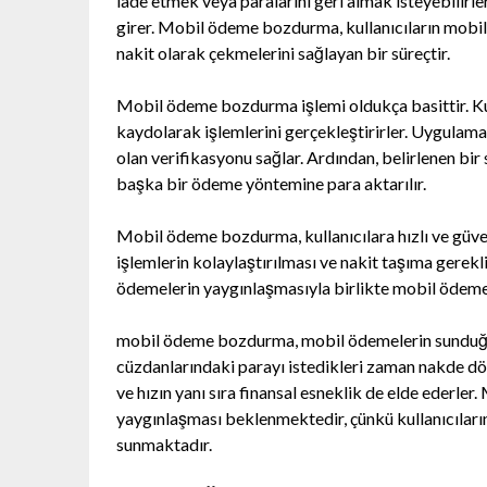
iade etmek veya paralarını geri almak isteyebilir
girer. Mobil ödeme bozdurma, kullanıcıların mobil
nakit olarak çekmelerini sağlayan bir süreçtir.
Mobil ödeme bozdurma işlemi oldukça basittir. Ku
kaydolarak işlemlerini gerçekleştirirler. Uygulama, 
olan verifikasyonu sağlar. Ardından, belirlenen bir 
başka bir ödeme yöntemine para aktarılır.
Mobil ödeme bozdurma, kullanıcılara hızlı ve güvenl
işlemlerin kolaylaştırılması ve nakit taşıma gerekl
ödemelerin yaygınlaşmasıyla birlikte mobil ödeme
mobil ödeme bozdurma, mobil ödemelerin sunduğu p
cüzdanlarındaki parayı istedikleri zaman nakde dön
ve hızın yanı sıra finansal esneklik de elde ederl
yaygınlaşması beklenmektedir, çünkü kullanıcıların
sunmaktadır.