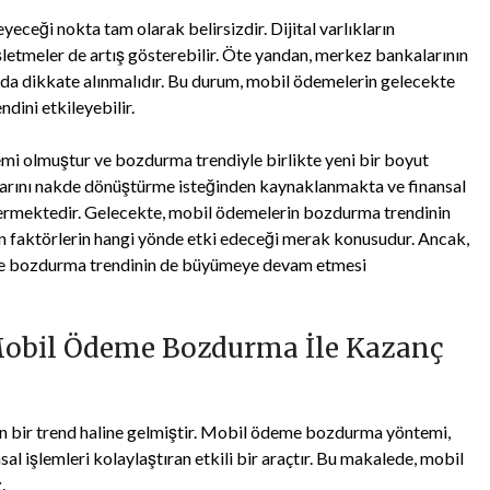
ceği nokta tam olarak belirsizdir. Dijital varlıkların
 işletmeler de artış gösterebilir. Öte yandan, merkez bankalarının
rı da dikkate alınmalıdır. Bu durum, mobil ödemelerin gelecekte
ndini etkileyebilir.
mi olmuştur ve bozdurma trendiyle birlikte yeni bir boyut
ıklarını nakde dönüştürme isteğinden kaynaklanmakta ve finansal
t vermektedir. Gelecekte, mobil ödemelerin bozdurma trendinin
işkin faktörlerin hangi yönde etki edeceği merak konusudur. Ancak,
ikte bozdurma trendinin de büyümeye devam etmesi
Mobil Ödeme Bozdurma İle Kazanç
n bir trend haline gelmiştir. Mobil ödeme bozdurma yöntemi,
nsal işlemleri kolaylaştıran etkili bir araçtır. Bu makalede, mobil
.