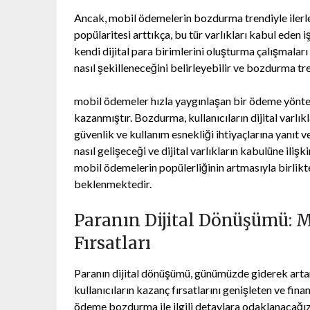
Ancak, mobil ödemelerin bozdurma trendiyle ilerleye
popülaritesi arttıkça, bu tür varlıkları kabul eden
kendi dijital para birimlerini oluşturma çalışmala
nasıl şekilleneceğini belirleyebilir ve bozdurma tre
mobil ödemeler hızla yaygınlaşan bir ödeme yönte
kazanmıştır. Bozdurma, kullanıcıların dijital varl
güvenlik ve kullanım esnekliği ihtiyaçlarına yanı
nasıl gelişeceği ve dijital varlıkların kabulüne il
mobil ödemelerin popülerliğinin artmasıyla birl
beklenmektedir.
Paranın Dijital Dönüşümü: 
Fırsatları
Paranın dijital dönüşümü, günümüzde giderek arta
kullanıcıların kazanç fırsatlarını genişleten ve fina
ödeme bozdurma ile ilgili detaylara odaklanacağız