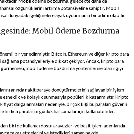
sunmaktadır. Mobil ödeme bozdurma, gelecekte daha da
inansal özgürlüklerini artırma potansiyeline sahiptir. Mobil
al dünyadaki gelişmelere ayak uydurmanın bir adımı olabilir.
ölgesinde: Mobil Ödeme Bozdurma
a önemli bir yer edinmiştir. Bitcoin, Ethereum ve diğer kripto para
eri sağlama potansiyelleriyle dikkat çekiyor. Ancak, kripto para
abul görmemesi, mobil ödeme bozdurma yöntemlerine olan ilgiyi
arını anında nakit paraya dönüştürmelerini sağlayan bir işlem
de esneklik ve kolaylık sunmasıyla popülerlik kazanmıştır. Kripto
k fiyat dalgalanmaları nedeniyle, birçok kişi bu paraları güvenli
ızlıca paralarını günlük harcamalar için kullanabilirler.
 biri de kullanıcı dostu arayüzleri ve basit işlem adımlarıdır.
kolayca takas etmelerini ve istedikleri zaman nakde