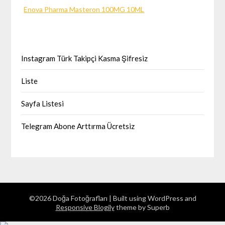
Enova Pharma Masteron 100MG 10ML
Instagram Türk Takipçi Kasma Şifresiz
Liste
Sayfa Listesi
Telegram Abone Arttırma Ücretsiz
©2026 Doğa Fotoğrafları
| Built using WordPress and
Responsive Blogily
theme by Superb