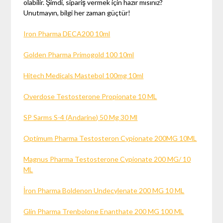
olabilir. Şimdi, sipariş vermek için hazır mısınız?
Unutmayın, bilgi her zaman güçtür!
Iron Pharma DECA200 10ml
Golden Pharma Primogold 100 10ml
Hitech Medicals Mastebol 100mg 10ml
Overdose Testosterone Propionate 10 ML
SP Sarms S-4 (Andarine) 50 Mg 30 Ml
Optimum Pharma Testosteron Cypionate 200MG 10ML
Magnus Pharma Testosterone Cypionate 200 MG/ 10
ML
İron Pharma Boldenon Undecylenate 200 MG 10 ML
Glin Pharma Trenbolone Enanthate 200 MG 100 ML