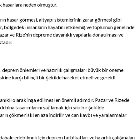
k hasarlara neden olmuştur.
arın hasar görmesi, altyapı sistemlerinin zarar görmesi gibi
er, bölgedeki insanların hayatını etkilemiş ve toplumun genelinde
zar ve Rize’nin depreme dayanıklı yapılarla donatılması ve
tadır.
, deprem önlemleri ve hazırlık çalışmaları büyük bir öneme
kine karşı bilinçli bir şekilde hareket etmeli ve gerekli
ıklı olarak inşa edilmesi en önemli adımdır. Pazar ve Rize’de
ı bina tasarımlarını sağlamak için sıkı bir şekilde
ın çökme riski en aza indirilir ve can kaybı ve yaralanmalar
üdahale edebilmek için deprem tatbikatları ve hazırlık çalışmaları