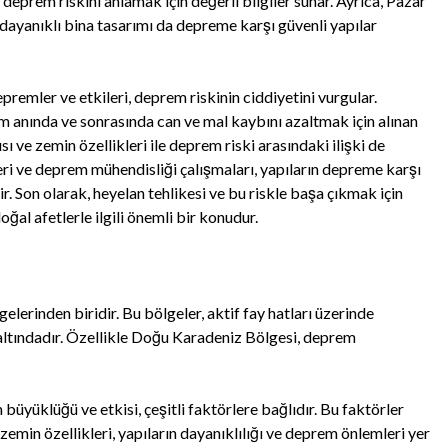
deprem riskini anlamak için değerli bilgiler sunar. Ayrıca, Pazar
dayanıklı bina tasarımı da depreme karşı güvenli yapılar
remler ve etkileri, deprem riskinin ciddiyetini vurgular.
m anında ve sonrasında can ve mal kaybını azaltmak için alınan
ı ve zemin özellikleri ile deprem riski arasındaki ilişki de
eri ve deprem mühendisliği çalışmaları, yapıların depreme karşı
rir. Son olarak, heyelan tehlikesi ve bu riskle başa çıkmak için
oğal afetlerle ilgili önemli bir konudur.
elerinden biridir. Bu bölgeler, aktif fay hatları üzerinde
altındadır. Özellikle Doğu Karadeniz Bölgesi, deprem
üyüklüğü ve etkisi, çeşitli faktörlere bağlıdır. Bu faktörler
i, zemin özellikleri, yapıların dayanıklılığı ve deprem önlemleri yer