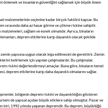
ini önlemek ve insanların güvenliğini sağlamak için büyük önem
şaat malzemelerinin seçimine kadar birçok faktörü kapsar. Bu
rem sırasında daha az hasar görme ve çökme riskine sahiptir.
 malzemeleri, sağlam ve esnek olmalıdır. Ayrıca, binaların
elemanları, deprem etkilerine karşı dayanıklı olacak şekilde
ve zemin yapısına uygun olarak inşa edilmesini de gerektirir. Zemin
iklerini belirlemek için yapılan çalışmalardır. Bu çalışmalar,
eprem riskini değerlendirmeyi amaçlar. Buna göre, binaların temel
si, deprem etkilerine karşı daha dayanıklı olmalarını sağlar.
premler, bölgenin deprem riskini ve dayanıklılığını gösteren
a hem de yapısal açıdan büyük etkilere sahip olmuştur. Pazar ve
den biri, 1992 yılında yaşanan depremdir. Bu deprem, büyüklüğü