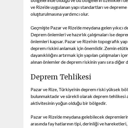
bölgelerinde olduğu ve bu bölgelerin özellikleri de 
ve Rize’de uygulanan yapı standartları ve depreme 
oluşturulmasına yardımcı olur.
Geçmişte Pazar ve Rize’de meydana gelen yıkıcı dep
Deprem önlemleri ve hazırlık çalışmaları ise depre
önlemleri kapsar. Pazar ve Rize’nin topografik yapıs
deprem riskini anlamak için önemlidir. Zemin etütl
dayanıklılığını artırmak için yapılan çalışmaları içe
alınan önlemler de deprem riskinin yanı sıra diğer d
Deprem Tehlikesi
Pazar ve Rize, Türkiye’nin deprem riski yüksek bölg
bulunmaktadır ve sürekli olarak deprem tehlikesi 
aktivitesinin yoğun olduğu bir bölgedir.
Pazar ve Rize’de meydana gelebilecek depremlerin b
arasında fay hatlarının tipi, derinliği ve hareketler