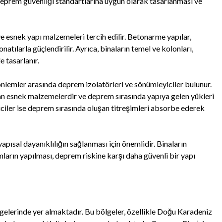
 deprem güvenliği standartlarına uygun olarak tasarlanması ve
 esnek yapı malzemeleri tercih edilir. Betonarme yapılar,
natılarla güçlendirilir. Ayrıca, binaların temel ve kolonları,
e tasarlanır.
r önlemler arasında deprem izolatörleri ve sönümleyiciler bulunur.
lan esnek malzemelerdir ve deprem sırasında yapıya gelen yükleri
ciler ise deprem sırasında oluşan titreşimleri absorbe ederek
apısal dayanıklılığın sağlanması için önemlidir. Binaların
ların yapılması, deprem riskine karşı daha güvenli bir yapı
gelerinde yer almaktadır. Bu bölgeler, özellikle Doğu Karadeniz