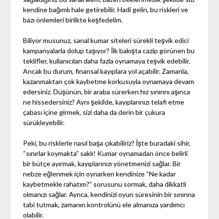
kendine bağımlı hale getirebilir. Hadi gelin, bu riskleri ve
bazı önlemleri birlikte keşfedelim.
Biliyor musunuz, sanal kumar siteleri sürekli teşvik edici
kampanyalarla dolup taşıyor? İlk bakışta cazip görünen bu
teklifler, kullanıcıları daha fazla oynamaya teşvik edebilir.
Ancak bu durum, finansal kayıplara yol açabilir. Zamanla,
kazanmaktan çok kaybetme korkusuyla oynamaya devam
edersiniz. Düşünün, bir araba sürerken hız sınırını aşınca
ne hissedersiniz? Aynı şekilde, kayıplarınızı telafi etme
çabası içine girmek, sizi daha da derin bir çukura
sürükleyebilir.
Peki, bu risklerle nasıl başa çıkabiliriz? İşte buradaki sihir,
“sınırlar koymakta” saklı! Kumar oynamadan önce belirli
bir bütçe ayırmak, kayıplarınızı yönetmenizi sağlar. Bir
nebze eğlenmek için oynarken kendinize “Ne kadar
kaybetmekle rahatım?” sorusunu sormak, daha dikkatli
olmanızı sağlar. Ayrıca, kendinizi oyun süresinin bir sınırına
tabi tutmak, zamanın kontrolünü ele almanıza yardımcı
olabilir.