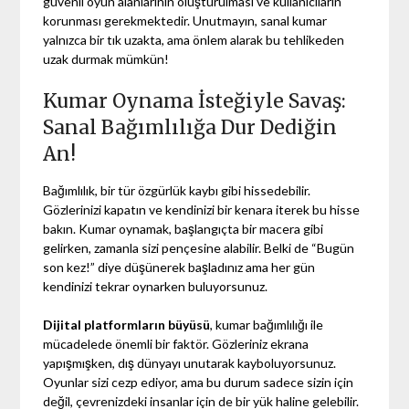
güvenli oyun alanlarının oluşturulması ve kullanıcıların
korunması gerekmektedir. Unutmayın, sanal kumar
yalnızca bir tık uzakta, ama önlem alarak bu tehlikeden
uzak durmak mümkün!
Kumar Oynama İsteğiyle Savaş:
Sanal Bağımlılığa Dur Dediğin
An!
Bağımlılık, bir tür özgürlük kaybı gibi hissedebilir.
Gözlerinizi kapatın ve kendinizi bir kenara iterek bu hisse
bakın. Kumar oynamak, başlangıçta bir macera gibi
gelirken, zamanla sizi pençesine alabilir. Belki de “Bugün
son kez!” diye düşünerek başladınız ama her gün
kendinizi tekrar oynarken buluyorsunuz.
Dijital platformların büyüsü
, kumar bağımlılığı ile
mücadelede önemli bir faktör. Gözleriniz ekrana
yapışmışken, dış dünyayı unutarak kayboluyorsunuz.
Oyunlar sizi cezp ediyor, ama bu durum sadece sizin için
değil, çevrenizdeki insanlar için de bir yük haline gelebilir.