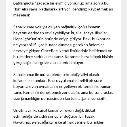
Başlangıçta “sadece bir elim” diyorsunuz, ama sonra bu
“bir” elin sayısı katlanarak artıyor. Kendinizi kaybetmek an
meselesi!
Sanal kumar yoluyla oluşan bağımlılık, çoğu insanın
hayatını derinden etkileyebiliyor. İş, aile, sosyal ilişkiler…
Hepsi gözünüzün önünde eriyip gidiyor. Peki, bu konuda
ne yapılabilir? İşte burada alınması gereken önlemler
devreye giriyor. Öncelikle, kendi limitlerinizi belirlemeli ve
bu limitlere sadık kalmalısınız. Kazanma hırsı, birçok kişinin
gerçekliğini sorgulamasına neden oluyor.
Sanal kumar ile mücadelede teknolojiyi allyi olarak
kullanmak mümkün. Bazı uygulamalar, belirli bir süre
boyunca oyun oynamanızı engelleyerek kendinize zaman
tanır. Kendinizi denetlemek zor olabilir, ama bu tür araçlar,
size şımarıklığın pençesinden kurtulma şansı sunabilir.
Unutmayın ki, sanal kumar bir oyun değil, dikkat
edilmediğinde ciddi sonuçlar doğuran bir tuzak.
Hayatınızı, geleceğinizi riske atmak yerine, bu riskleri