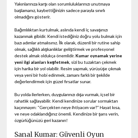
Yakınlarınıza karşı olan sorumluluklarınızı unutmaya
başlamanız, kaybettiğinizin sadece parayla sınırlı
olmadığını gösterir.
Bağımlılıktan kurtulmak, aslında kendi iç savaşınızı
kazanmak gibidir. Kendi istediğiniz doğru yolu bulmak için
bazı adımlar atmalısınız. İlk olarak, düzenli bir rutine sahip
olmak, sağlıklı alışkanlıklar geliştirmek ve profesyonel
destek almak oldukça önemlidir.
Kumar oynamak yerine
yeni ilgi alanları keşfetmek
, sizi bu tuzaktan çekmek
için harika bir yol olabilir. Resim yapmak, yürüyüşe çıkmak
veya yeni bir hobi edinmek, zamanı farklı bir şekilde
değerlendirmek için güzel fırsatlar sunar.
Bu yolda ilerlerken, duygularınızı dışa vurmak, içsel bir
rahatlık sağlayabilir. Kendi kendinize sorular sormaktan
kaçınmayın: “Gerçekten neye ihtiyacım var?” Hayat kısa,
ve neye odaklandığınız önemli. Kendinize bir şans verin,
özgürlüğünüzü geri kazanın!
Sanal Kumar: Güvenli Oyun