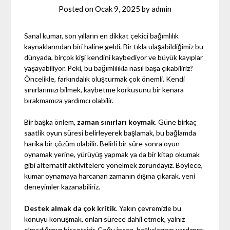
Posted on
Ocak 9, 2025
by
admin
Sanal kumar, son yılların en dikkat çekici bağımlılık
kaynaklarından biri haline geldi. Bir tıkla ulaşabildiğimiz bu
dünyada, birçok kişi kendini kaybediyor ve büyük kayıplar
yaşayabiliyor. Peki, bu bağımlılıkla nasıl başa çıkabiliriz?
Öncelikle, farkındalık oluşturmak çok önemli. Kendi
sınırlarımızı bilmek, kaybetme korkusunu bir kenara
bırakmamıza yardımcı olabilir.
Bir başka önlem,
zaman sınırları koymak
. Güne birkaç
saatlik oyun süresi belirleyerek başlamak, bu bağlamda
harika bir çözüm olabilir. Belirli bir süre sonra oyun
oynamak yerine, yürüyüş yapmak ya da bir kitap okumak
gibi alternatif aktivitelere yönelmek zorundayız. Böylece,
kumar oynamaya harcanan zamanın dışına çıkarak, yeni
deneyimler kazanabiliriz.
Destek almak da çok kritik
. Yakın çevremizle bu
konuyu konuşmak, onları sürece dahil etmek, yalnız
olmadığımızı hissettirir. Çoğu insan, başkalarının yardımını